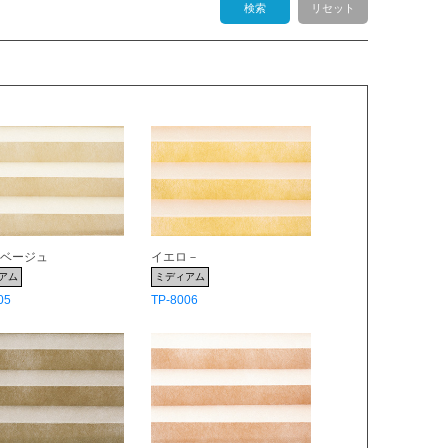
検索
リセット
トベージュ
イエロ－
アム
ミディアム
05
TP-8006