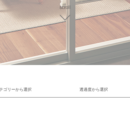
scroll
テゴリーから
選択
透過度から
選択