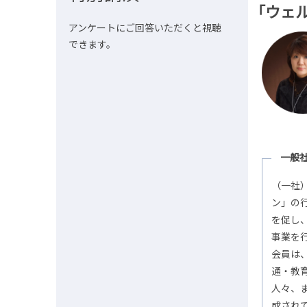
「ウェ
アンケートにご回答いただくと視聴
できます。
一般
（一社
ン」の
を促し
事業を
会員は
通・教
人々、
成され