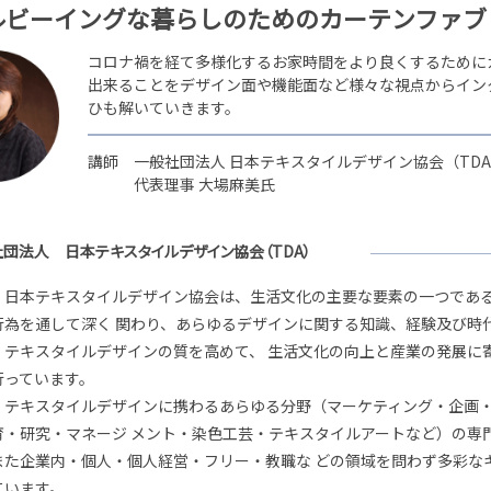
ルビーイングな暮らしのための
カーテンファブ
コロナ禍を経て多様化するお家時間をより良くするために
出来ることをデザイン面や機能面など様々な視点からイン
ひも解いていきます。
講師
一般社団法人
日本テキスタイル
デザイン協会（TD
代表理事 大場麻美氏
社団法人
日本テキスタイルデザイン協会
（TDA）
）日本テキスタイルデザイン協会は、生活文化の主要な要素の一つであ
行為を通して深く 関わり、あらゆるデザインに関する知識、経験及び時
、テキスタイルデザインの質を高めて、 生活文化の向上と産業の発展に
行っています。
、テキスタイルデザインに携わるあらゆる分野（マーケティング・企画
育・研究・マネージ メント・染色工芸・テキスタイルアートなど）の専
また企業内・個人・個人経営・フリー・教職な どの領域を問わず多彩な
ています。