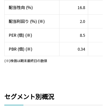
配当性向 (％)
16.8
配当利回り (％) (※)
2.0
PER (倍) (※)
8.5
PBR (倍) (※)
0.34
(※)株価は期末最終日の数値
セグメント別概況