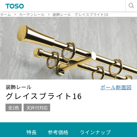
ホーム
カーテンレール
装飾レール グレイスブライト16
装飾レール
ポール断面図
グレイスブライト16
全2色
天井付対応
特長
参考価格
ラインナップ