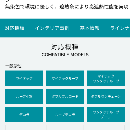
無染色で環境に優しく、遮熱糸により高遮熱性能を実現
対応機種
インテリア事例
基本情報
ラインナ
対応機種
COMPATIBLE MODELS
一般窓他
マイテック
マイテック
マイテックループ
ワンタッチループ
ループ小窓
ダブルプルコード
ダブルワンチェーン
ワンタッチループ
デコラ
ループデコラ
デコラ