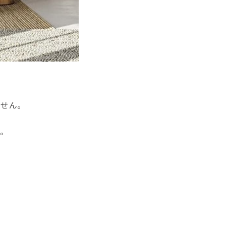
ません。
。