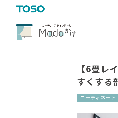
【6畳レ
すくする
コーディネート