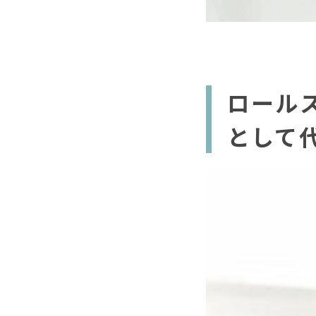
ロール
として