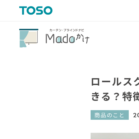
ロールス
きる？特
商品のこと
2