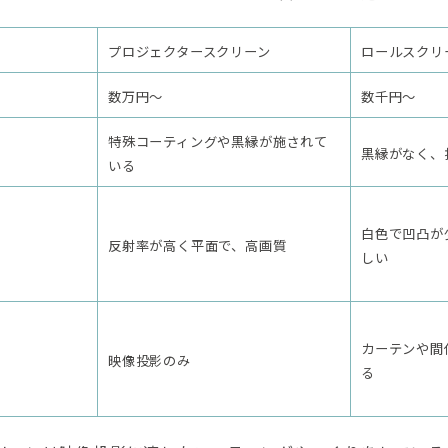
プロジェクタースクリーン
ロールスクリ
数万円～
数千円～
特殊コーティングや黒縁が施されて
黒縁がなく、
いる
白色で凹凸が
反射率が高く平面で、高画質
しい
カーテンや間
映像投影のみ
る